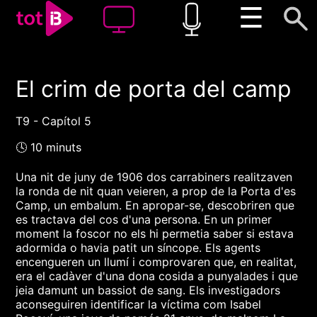
☰
El crim de porta del camp
00:00
00:00
1x
T9 - Capítol 5
🕓 10 minuts
Una nit de juny de 1906 dos carrabiners realitzaven
la ronda de nit quan veieren, a prop de la Porta d'es
Camp, un embalum. En apropar-se, descobriren que
es tractava del cos d'una persona. En un primer
moment la foscor no els hi permetia saber si estava
adormida o havia patit un síncope. Els agents
encengueren un llumí i comprovaren que, en realitat,
era el cadàver d'una dona cosida a punyalades i que
jeia damunt un bassiot de sang. Els investigadors
aconseguiren identificar la víctima com Isabel