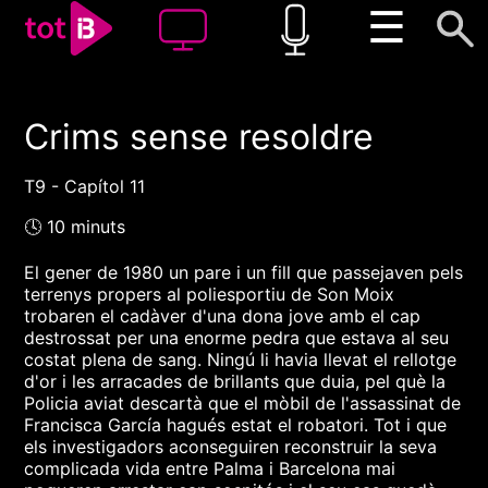
☰
Crims sense resoldre
00:00
00:00
1x
T9 - Capítol 11
🕓 10 minuts
El gener de 1980 un pare i un fill que passejaven pels
terrenys propers al poliesportiu de Son Moix
trobaren el cadàver d'una dona jove amb el cap
destrossat per una enorme pedra que estava al seu
costat plena de sang. Ningú li havia llevat el rellotge
d'or i les arracades de brillants que duia, pel què la
Policia aviat descartà que el mòbil de l'assassinat de
Francisca García hagués estat el robatori. Tot i que
els investigadors aconseguiren reconstruir la seva
complicada vida entre Palma i Barcelona mai