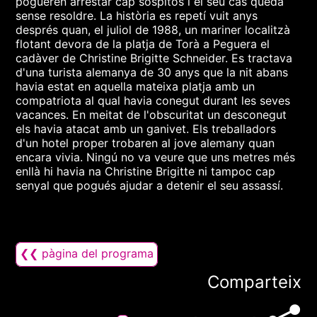
pogueren arrestar cap sospitós i el seu cas quedà
sense resoldre. La història es repetí vuit anys
després quan, el juliol de 1988, un mariner localitzà
flotant devora de la platja de Torà a Peguera el
cadàver de Christine Brigitte Schneider. Es tractava
d'una turista alemanya de 30 anys que la nit abans
havia estat en aquella mateixa platja amb un
compatriota al qual havia conegut durant les seves
vacances. En meitat de l'obscuritat un desconegut
els havia atacat amb un ganivet. Els treballadors
d'un hotel proper trobaren al jove alemany quan
encara vivia. Ningú no va veure que uns metres més
enllà hi havia na Christine Brigitte ni tampoc cap
senyal que pogués ajudar a detenir el seu assassí.
❮❮ pàgina del programa
Comparteix