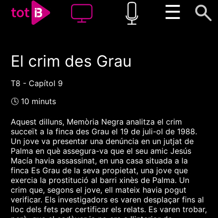
☰
El crim des Grau
00:00
00:00
1x
T8 - Capítol 9
🕓 10 minuts
Aquest dilluns, Memòria Negra analitza el crim
succeït a la finca des Grau el 19 de juli-ol de 1988.
Un jove va presentar una denúncia en un jutjat de
Palma en què assegura-va que el seu amic Jesús
Macía havia assassinat, en una casa situada a la
finca Es Grau de la seva propietat, una jove que
exercia la prostitució al barri xinès de Palma. Un
crim que, segons el jove, ell mateix havia pogut
verificar. Els investigadors es varen desplaçar fins al
lloc dels fets per certificar els relats. Es varen trobar,