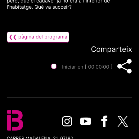
però, que el cadàver ja no era a l'interior de
l'habitatge. Què va succeir?
❮❮ pàgina del programa
Comparteix
Iniciar en [
00:00:00
]
CARRER MADALENA, 21, 07180