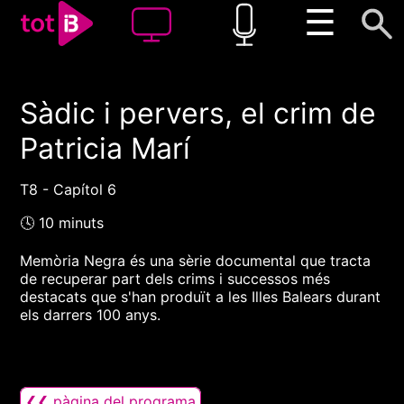
☰
Sàdic i pervers, el crim de
00:00
00:00
Patricia Marí
1x
T8 - Capítol 6
🕓 10 minuts
Memòria Negra és una sèrie documental que tracta
de recuperar part dels crims i successos més
destacats que s'han produït a les Illes Balears durant
els darrers 100 anys.
❮❮ pàgina del programa