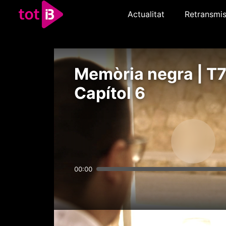
Actualitat
Retransmis
Memòria negra | T7
Capítol 6
00:00