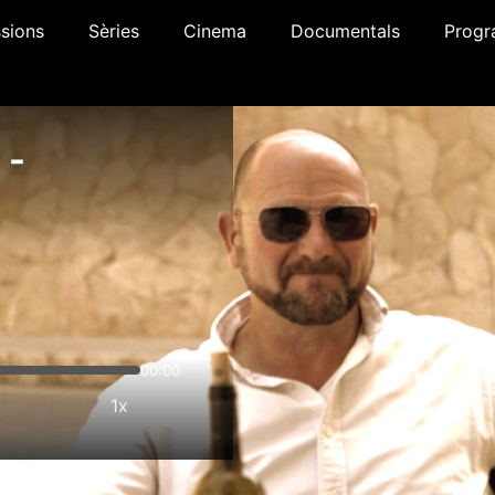
sions
Sèries
Cinema
Documentals
Progr
 -
00:00
1x