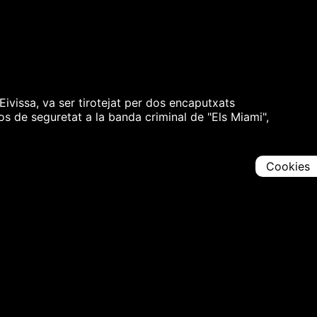
vissa, va ser tirotejat per dos encaputxats
os de seguretat a la banda criminal de "Els Miami",
Cookies
Comparteix
Iniciar en [
00:00:00
]