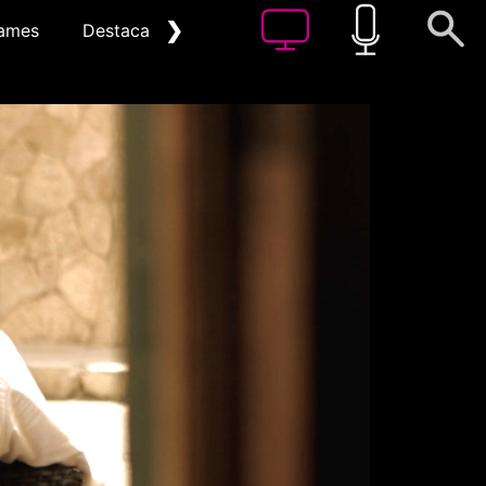
❯
ames
Destacat
Arxiu