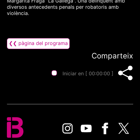
Margarita Fraga "La Gallega". Una delinqüent amb
diversos antecedents penals per robatoris amb
violència.
❮❮ pàgina del programa
Comparteix
Iniciar en [
00:00:00
]