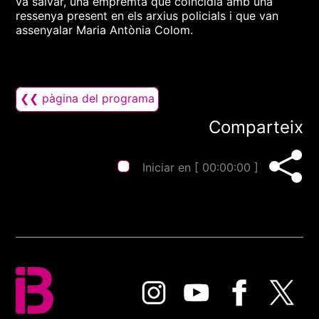
va salvar, una empremta que coincidia amb una
ressenya present en els arxius policials i que van
assenyalar Maria Antònia Colom.
❮❮ pàgina del programa
Comparteix
Iniciar en [
00:00:00
]