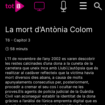
☰
La mort d'Antònia Colom
00:00
00:00
1x
T6 - Capítol 3
🕓 58 minuts
L’11 de novembre de l’any 2002 es varen descobrir
les restes calcinades d’una dona a la cuneta de la
carretera que uneix Inca amb Llubí.L’autòpsia que és
realitzar al cadàver reflecteix que la víctima havia
mort diversos dies abans, a causa de molts
apunyalaments consecutius per, posteriorment,
procedir a cremar el seu cos i ocultar-ne les
proves.Els agents de policia judicial de la Guàrdia
Civil van aconseguir establir la identitat de la dona
gràcies a l’anàlisi de l’única empremta digital que es