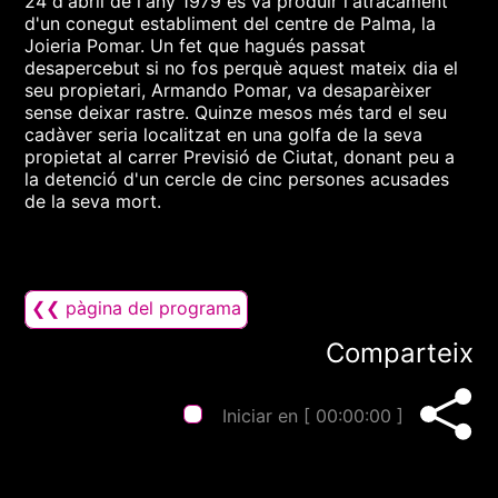
24 d'abril de l'any 1979 es va produir l'atracament
d'un conegut establiment del centre de Palma, la
Joieria Pomar. Un fet que hagués passat
desapercebut si no fos perquè aquest mateix dia el
seu propietari, Armando Pomar, va desaparèixer
sense deixar rastre. Quinze mesos més tard el seu
cadàver seria localitzat en una golfa de la seva
propietat al carrer Previsió de Ciutat, donant peu a
la detenció d'un cercle de cinc persones acusades
de la seva mort.
❮❮ pàgina del programa
Comparteix
Iniciar en [
00:00:00
]