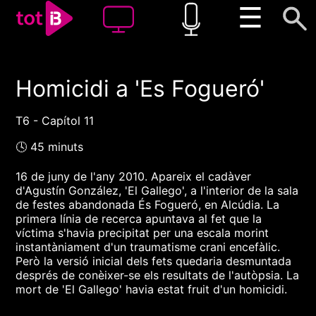
☰
Homicidi a 'Es Fogueró'
00:00
00:00
1x
T6 - Capítol 11
🕓 45 minuts
16 de juny de l'any 2010. Apareix el cadàver
d'Agustín González, 'El Gallego', a l'interior de la sala
de festes abandonada És Fogueró, en Alcúdia. La
primera línia de recerca apuntava al fet que la
víctima s'havia precipitat per una escala morint
instantàniament d'un traumatisme crani encefàlic.
Però la versió inicial dels fets quedaria desmuntada
després de conèixer-se els resultats de l'autòpsia. La
mort de 'El Gallego' havia estat fruit d'un homicidi.