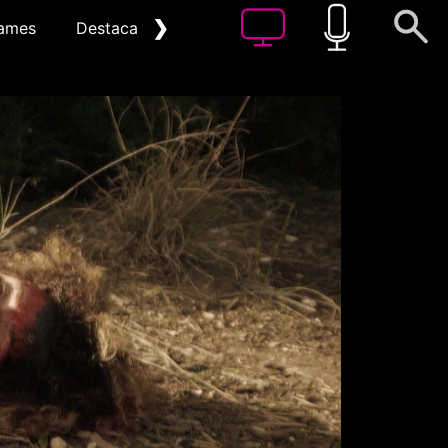
❯
ames
Destacat
Arxiu