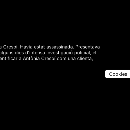
a Crespí. Havia estat assassinada. Presentava
guns dies d'intensa investigació policial, el
dentificar a Antònia Crespí com una clienta,
Cookies
Comparteix
Iniciar en [
00:00:00
]