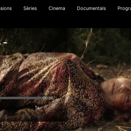
sions
Sèries
Cinema
Documentals
Progr
 -
00:00
1x