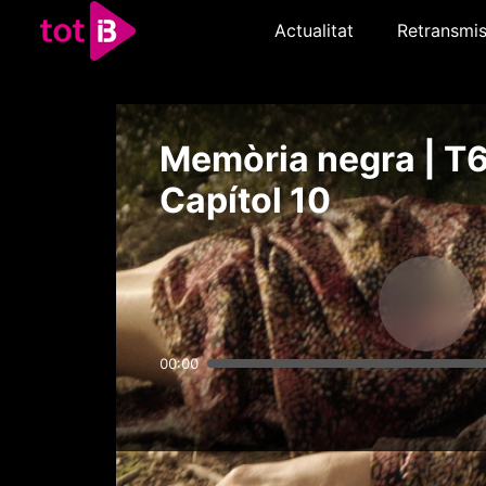
Actualitat
Retransmis
Memòria negra | T6
Capítol 10
00:00