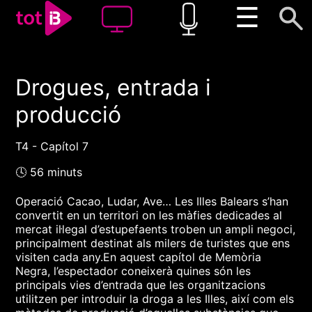
☰
Drogues, entrada i
00:00
00:00
producció
1x
T4 - Capítol 7
🕓 56 minuts
Operació Cacao, Ludar, Ave… Les Illes Balears s’han
convertit en un territori on les màfies dedicades al
mercat il·legal d’estupefaents troben un ampli negoci,
principalment destinat als milers de turistes que ens
visiten cada any.En aquest capítol de Memòria
Negra, l’espectador coneixerà quines són les
principals vies d’entrada que les organitzacions
utilitzen per introduir la droga a les Illes, així com els