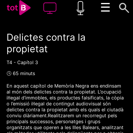
☰
Delictes contra la
00:00
00:00
propietat
1x
T4 - Capítol 3
🕓 65 minuts
En aquest capítol de Memòria Negra ens endinsam
al món dels delictes contra la propietat. L’ocupació
il·legal d’immobles, els productes falsificats, la còpia
o l’emissió il·legal de contingut audiovisual són
delictes contra la propietat amb els quals el ciutadà
conviu diàriament.Realitzarem un recorregut pels
principals successos, personatges i grups
organitzats que operen a les Illes Balears, analitzant