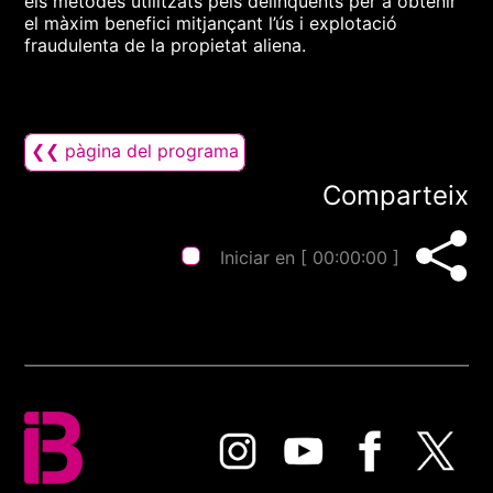
els mètodes utilitzats pels delinqüents per a obtenir
el màxim benefici mitjançant l’ús i explotació
fraudulenta de la propietat aliena.
❮❮ pàgina del programa
Comparteix
Iniciar en [
00:00:00
]