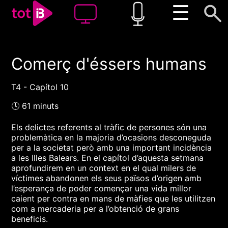
☰
Comerç d'éssers humans
00:00
00:00
1x
T4 - Capítol 10
🕓 61 minuts
Els delictes referents al tràfic de persones són una
problemàtica en la majoria d’ocasions desconeguda
per a la societat però amb una important incidència
a les Illes Balears. En el capítol d’aquesta setmana
aprofundirem en un context en el qual milers de
víctimes abandonen els seus països d’origen amb
l’esperança de poder començar una vida millor
caient per contra en mans de màfies que les utilitzen
com a mercaderia per a l’obtenció de grans
beneficis.