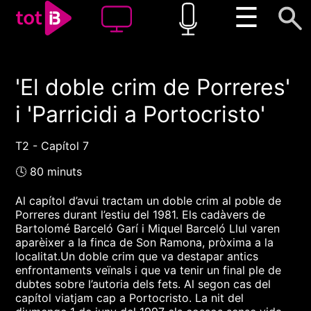
☰
'El doble crim de Porreres'
00:00
00:00
i 'Parricidi a Portocristo'
1x
T2 - Capítol 7
🕓 80 minuts
Al capítol d’avui tractam un doble crim al poble de
Porreres durant l’estiu del 1981. Els cadàvers de
Bartolomé Barceló Garí i Miquel Barceló Llul varen
aparèixer a la finca de Son Ramona, pròxima a la
localitat.Un doble crim que va destapar antics
enfrontaments veïnals i que va tenir un final ple de
dubtes sobre l’autoria dels fets. Al segon cas del
capítol viatjam cap a Portocristo. La nit del