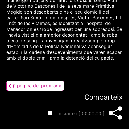
diumenge 1 de juny del 1997 els cossos sense vida
de Victorino Bascones i de la seva mare Primitiva
Megido són descoberts dins el seu domicili del
carrer San Simó.Un dia després, Victor Bascones, fill
i nét de les víctimes, és localitzat a l’hospital de
Manacor on es troba ingressat per una sobredosi. Se
l’havia vist el dia anterior desorientat i amb la roba
plena de sang. La investigació realitzada pel grup
d’Homicidis de la Policia Nacional va aconseguir
establir la cadena d’esdeveniments que varen acabar
amb el doble crim i amb la detenció del culpable.
❮❮ pàgina del programa
Comparteix
Iniciar en [
00:00:00
]