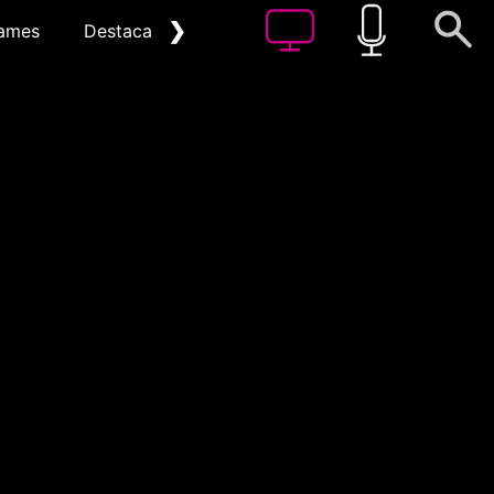
❯
ames
Destacat
Arxiu