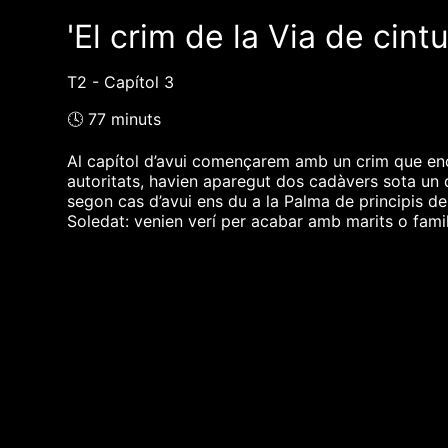
'El crim de la Via de cint
T2 - Capítol 3
🕓 77 minuts
Al capítol d’avui començarem amb un crim que enc
autoritats, havien aparegut dos cadàvers sota un d
segon cas d’avui ens du a la Palma de principis de
Soledat: venien verí per acabar amb marits o famil
❮❮ pàgina del programa