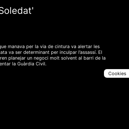
 Soledat'
e manava per la via de cintura va alertar les
a va ser determinant per inculpar l’assassí. El
ren planejar un negoci molt solvent al barri de la
ntar la Guàrdia Civil.
Cookies
Comparteix
Iniciar en [
00:00:00
]