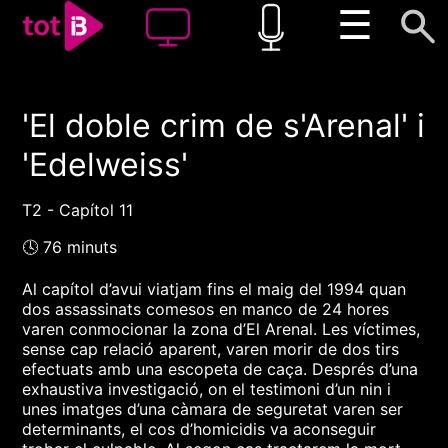
☰
'El doble crim de s'Arenal' i
00:00
00:00
'Edelweiss'
1x
T2 - Capítol 11
🕓 76 minuts
Al capítol d’avui viatjam fins el maig del 1994 quan
dos assassinats comesos en manco de 24 hores
varen conmocionar la zona d’El Arenal. Les víctimes,
sense cap relació aparent, varen morir de dos tirs
efectuats amb una escopeta de caça. Després d’una
exhaustiva investigació, on el testimoni d’un nin i
unes imatges d’una càmara de seguretat varen ser
determinants, el cos d’homicidis va aconseguir