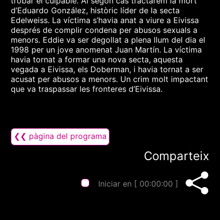
trobar el culpable. Al segon cas tractarem la mort
d’Eduardo González, històric líder de la secta
Edelweiss. La víctima s’havia anat a viure a Eivissa
després de complir condena per abusos sexuals a
menors. Eddie va ser degollat a plena llum del dia el
1998 per un jove anomenat Juan Martín. La víctima
havia tornat a formar una nova secta, aquesta
vegada a Eivissa, els Doberman, i havia tornat a ser
acusat per abusos a menors. Un crim molt impactant
que va traspassar les fronteres d’Eivissa.
❮❮ pàgina del programa
Comparteix
Iniciar en [
00:00:00
]