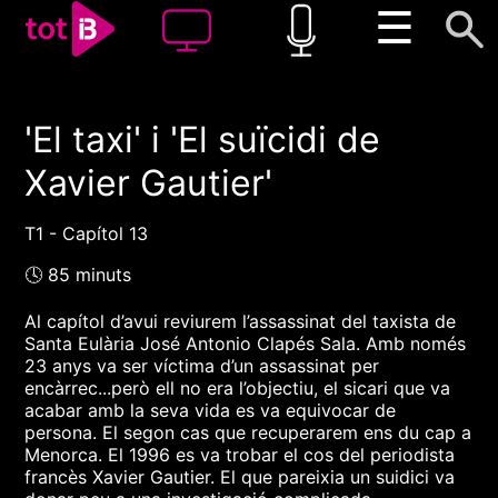
☰
'El taxi' i 'El suïcidi de
00:00
00:00
Xavier Gautier'
1x
T1 - Capítol 13
🕓 85 minuts
Al capítol d’avui reviurem l’assassinat del taxista de
Santa Eulària José Antonio Clapés Sala. Amb només
23 anys va ser víctima d’un assassinat per
encàrrec...però ell no era l’objectiu, el sicari que va
acabar amb la seva vida es va equivocar de
persona. El segon cas que recuperarem ens du cap a
Menorca. El 1996 es va trobar el cos del periodista
francès Xavier Gautier. El que pareixia un suidici va