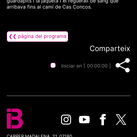
guardapits i la jaqueta i el reguerall de sang que
arribava fins al camí de Cas Concos.
❮❮ pàgina del programa
Comparteix
Iniciar en [
00:00:00
]
CARRER MADALENA, 21, 07180