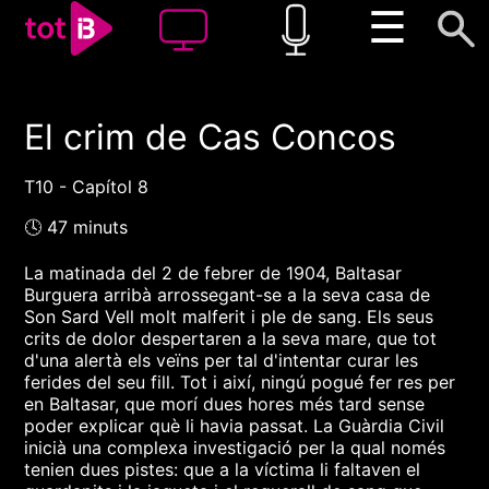
☰
El crim de Cas Concos
00:00
00:00
1x
T10 - Capítol 8
🕓 47 minuts
La matinada del 2 de febrer de 1904, Baltasar
Burguera arribà arrossegant-se a la seva casa de
Son Sard Vell molt malferit i ple de sang. Els seus
crits de dolor despertaren a la seva mare, que tot
d'una alertà els veïns per tal d'intentar curar les
ferides del seu fill. Tot i així, ningú pogué fer res per
en Baltasar, que morí dues hores més tard sense
poder explicar què li havia passat. La Guàrdia Civil
inicià una complexa investigació per la qual només
tenien dues pistes: que a la víctima li faltaven el