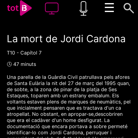
☰
La mort de Jordi Cardona
00:00
00:00
1x
T10 - Capítol 7
🕓 47 minuts
Una parella de la Guàrdia Civil patrullava pels afores
de Santa Eulària la nit del 27 de març del 1995 quan,
de sobte, a la zona de pinar de la platja de Ses
Estaques, toparen amb un estrany embalum. Els
voltants estaven plens de marques de neumàtics, pel
que inicialment pensaren que es tractava d'un ca
atropellat. No obstant, en apropar-se,descobriren
que era el cadàver d'un home desfigurat. La
documentació que encara portava a sobre permeté
identificar-lo com Jordi Cardona, perruquer i