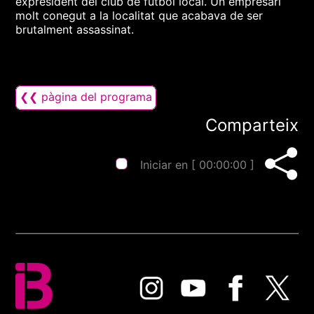
expresident del club de futbol local. Un empresari
molt conegut a la localitat que acabava de ser
brutalment assassinat.
❮❮ pàgina del programa
Comparteix
Iniciar en [
00:00:00
]