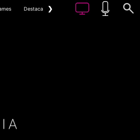
❯
ames
Destacat
Arxiu