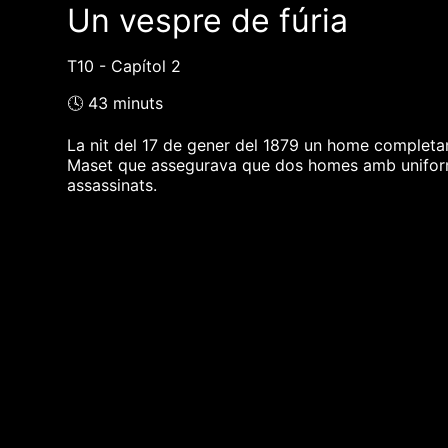
Un vespre de fúria
T10 - Capítol 2
🕓 43 minuts
La nit del 17 de gener del 1879 un home completam
Maset que assegurava que dos homes amb uniforme 
assassinats.
❮❮ pàgina del programa