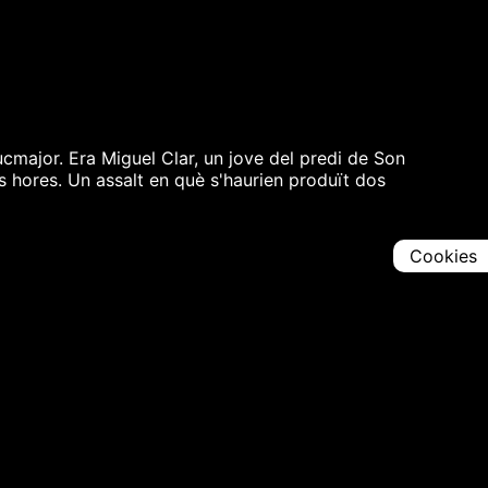
cmajor. Era Miguel Clar, un jove del predi de Son
 hores. Un assalt en què s'haurien produït dos
Cookies
Comparteix
Iniciar en [
00:00:00
]