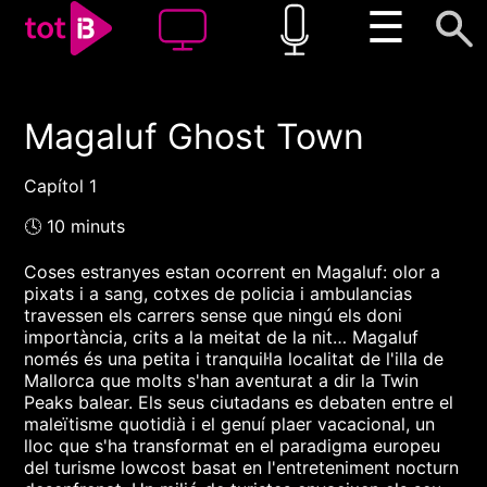
☰
Magaluf Ghost Town
00:00
00:00
1x
Capítol 1
🕓 10 minuts
Coses estranyes estan ocorrent en Magaluf: olor a
pixats i a sang, cotxes de policia i ambulancias
travessen els carrers sense que ningú els doni
importància, crits a la meitat de la nit… Magaluf
només és una petita i tranquil·la localitat de l'illa de
Mallorca que molts s'han aventurat a dir la Twin
Peaks balear. Els seus ciutadans es debaten entre el
maleïtisme quotidià i el genuí plaer vacacional, un
lloc que s'ha transformat en el paradigma europeu
del turisme lowcost basat en l'entreteniment nocturn