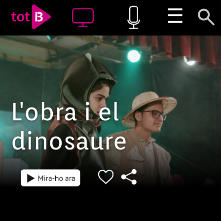
☰
L'obra i el
dinosaure