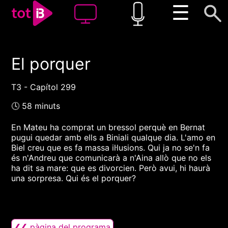
☰
El porquer
00:00
00:00
1x
T3 - Capítol 299
🕓 58 minuts
En Mateu ha comprat un bressol perquè en Bernat
pugui quedar amb ells a Biniali qualque dia. L'amo en
Biel creu que es fa massa il·lusions. Qui ja no se'n fa
és n'Andreu que comunicarà a n'Aina allò que no els
ha dit sa mare: que es divorcien. Però avui, hi haurà
una sorpresa. Qui és el porquer?
❮❮ pàgina del programa