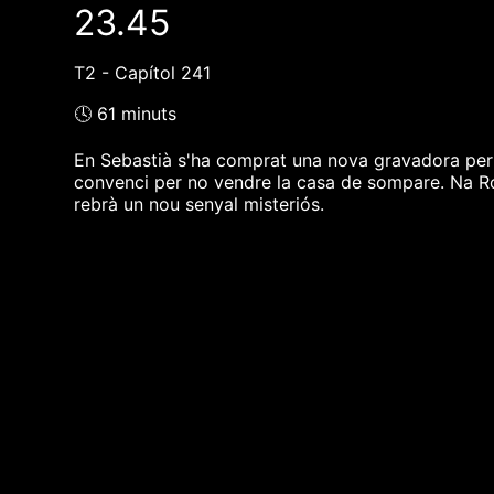
23.45
T2 - Capítol 241
🕓 61 minuts
En Sebastià s'ha comprat una nova gravadora per 
convenci per no vendre la casa de sompare. Na Roc
rebrà un nou senyal misteriós.
❮❮ pàgina del programa