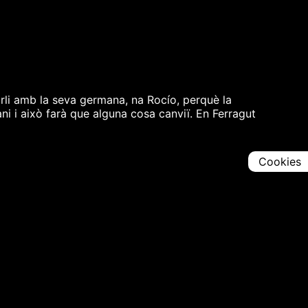
rli amb la seva germana, na Rocío, perquè la
i i això farà que alguna cosa canviï. En Ferragut
Cookies
Comparteix
Iniciar en [
00:00:00
]