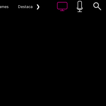
❯
ames
Destacat
Arxiu