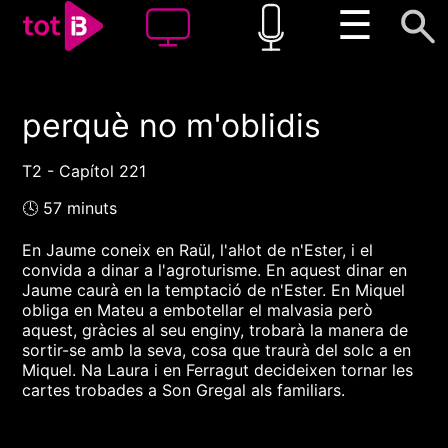
☰
perquè no m'oblidis
00:00
00:00
1x
T2 - Capítol 221
🕓 57 minuts
En Jaume coneix en Raül, l'al·lot de n'Ester, i el
convida a dinar a l'agroturisme. En aquest dinar en
Jaume caurà en la temptació de n'Ester. En Miquel
obliga en Mateu a embotellar el malvasia però
aquest, gràcies al seu enginy, trobarà la manera de
sortir-se amb la seva, cosa que traurà del solc a en
Miquel. Na Laura i en Ferragut decideixen tornar les
cartes trobades a Son Gregal als familiars.