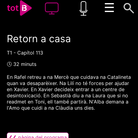
☰
Retorn a casa
00:00
00:00
1x
T1 - Capítol 113
🕓 32 minuts
En Rafel retreu a na Mercè que cuidava na Catalineta
quan va desaparèixer. Na Lilí no té forces per ajudar
en Xavier. En Xavier decideix entrar a un centre de
desintoxicació. En Sebastià diu a na Laura que si no
readmet en Toni, ell també partirà. N'Alba demana a
l'Amo que cuidi a na Clàudia uns dies.
❮❮ pàgina del programa