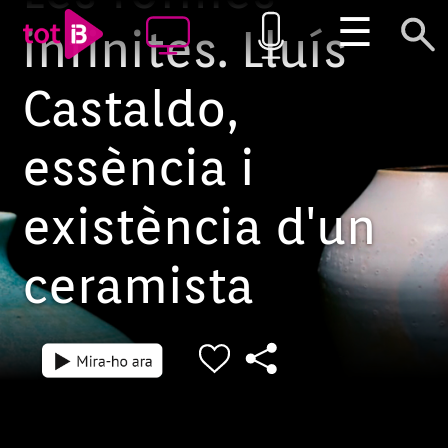
☰
infinites. Lluís
Castaldo,
essència i
existència d'un
ceramista