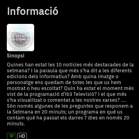
Informació
Sinopsi
Quines han estat les 10 notícies més destacades de la
setmana? I la paraula que més s'ha dit a les diferents
edicions dels informatius? Amb quina imatge o
personatge ens quedam de totes les que us hem
mostrat o heu escoltat? Quin ha estat el moment més
vist de la programació d'Ib3 Televisió? I el que més
s'ha visualitzat o comentat a les nostres xarxes? ....
Són només algunes de les preguntes que responem a
la Setmana en 20 minuts; un programa en què us
IB3 Notícies
contam què ha passat els darres 7 dies en només 20
IB3 Notícies Migdia és
IB3 obri una no
IB3 Notí
minuts.
l’informatiu televisiu de
informació i l’
Migdia
referència a les Balears. Un
l’IB3Notícies M
recull de tota la informació més
Antònia Ferrer