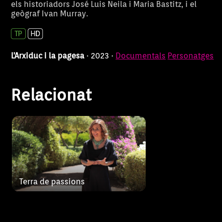
els historiadors José Luis Neila i Maria Bastitz, i el
Maria de la Pau Janer passeja
Terra de passions
geògraf Ivan Murray.
per les grans històries d’amor
que han tingut lloc a les
nostres illes.
L'Arxiduc i la pagesa
· 2023 ·
Documentals
Personatges
Relacionat
Terra de passions