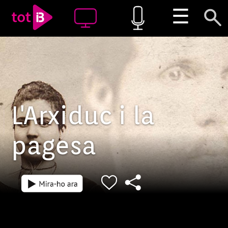
☰
L'Arxiduc i la
pagesa