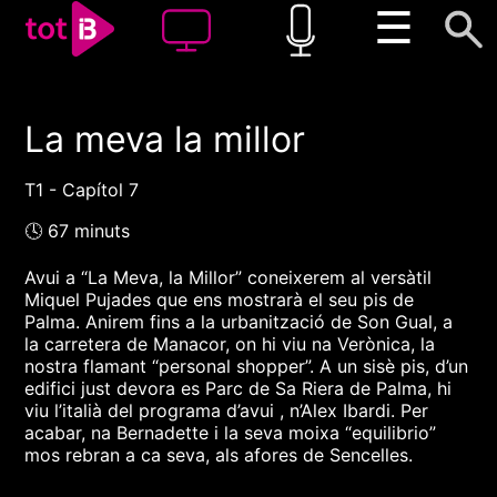
☰
La meva la millor
00:00
00:00
1x
T1 - Capítol 7
🕓 67 minuts
Avui a “La Meva, la Millor” coneixerem al versàtil
Miquel Pujades que ens mostrarà el seu pis de
Palma. Anirem fins a la urbanització de Son Gual, a
la carretera de Manacor, on hi viu na Verònica, la
nostra flamant “personal shopper”. A un sisè pis, d’un
edifici just devora es Parc de Sa Riera de Palma, hi
viu l’italià del programa d’avui , n’Alex Ibardi. Per
acabar, na Bernadette i la seva moixa “equilibrio”
mos rebran a ca seva, als afores de Sencelles.