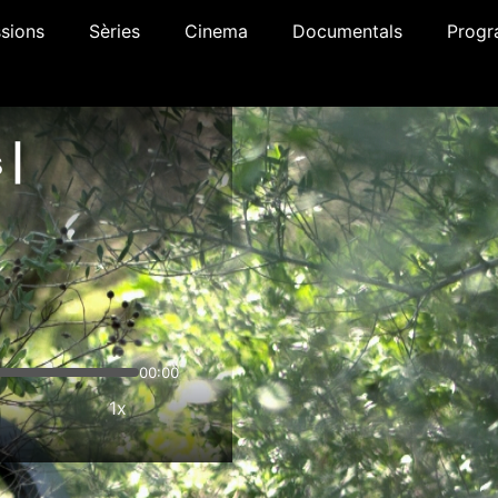
sions
Sèries
Cinema
Documentals
Progr
 |
00:00
1x