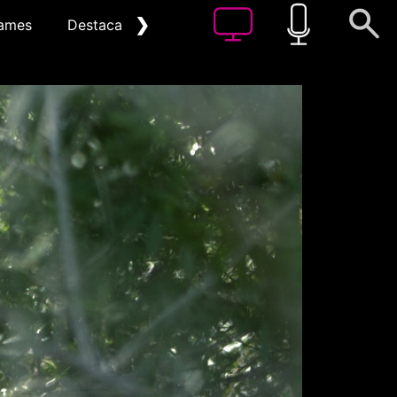
❯
ames
Destacat
Arxiu