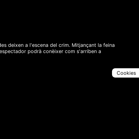
des deixen a l'escena del crim. Mitjançant la feina
'espectador podrà conèixer com s'arriben a
Cookies
Comparteix
Iniciar en [
00:00:00
]