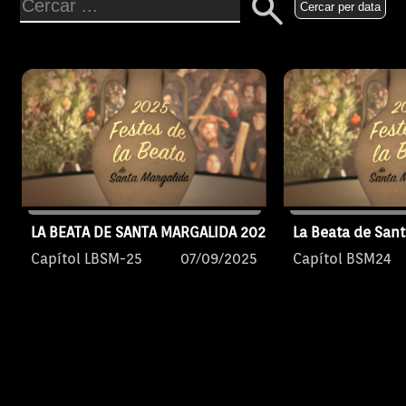
cada any torna a oferir IB3.
Cercar per data
Encara que es desconeix
l'origen de la celebració, es
creu que està vinculada amb
les festes del 1792, que se
celebraren arreu de l'illa amb
motiu de la beatificació de Sor
Catalina Tomàs.
LA BEATA DE SANTA MARGALIDA 2025
La Beata de San
Capítol LBSM-25
07/09/2025
Capítol BSM24