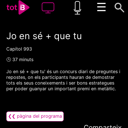
☰
Jo en sé + que tu
00:00
00:00
1x
Capítol 993
🕓 37 minuts
Jo en sé + que tu' és un concurs diari de preguntes i
repostes, on els participants hauran de demostrar
tots els seus coneixements i ser bons estrategues
per poder guanyar un important premi en metàl·lic.
❮❮ pàgina del programa
Comparteix