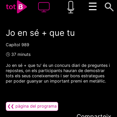
☰
Jo en sé + que tu
00:00
00:00
1x
Capítol 989
🕓 37 minuts
Jo en sé + que tu' és un concurs diari de preguntes i
repostes, on els participants hauran de demostrar
tots els seus coneixements i ser bons estrategues
per poder guanyar un important premi en metàl·lic.
❮❮ pàgina del programa
Comparteix