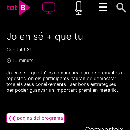
☰
Jo en sé + que tu
00:00
00:00
1x
Capítol 931
🕓 10 minuts
Jo en sé + que tu' és un concurs diari de preguntes i
repostes, on els participants hauran de demostrar
tots els seus coneixements i ser bons estrategues
per poder guanyar un important premi en metàl·lic.
❮❮ pàgina del programa
Comparteix