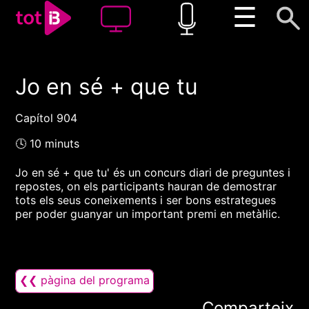
☰
Jo en sé + que tu
00:00
00:00
1x
Capítol 904
🕓 10 minuts
Jo en sé + que tu' és un concurs diari de preguntes i
repostes, on els participants hauran de demostrar
tots els seus coneixements i ser bons estrategues
per poder guanyar un important premi en metàl·lic.
❮❮ pàgina del programa
Comparteix