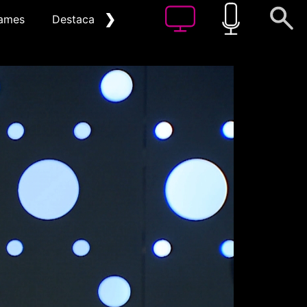
❯
ames
Destacat
Arxiu