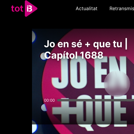
Actualitat
Retransmis
Jo en sé + que tu |
Capítol 1688
00:00