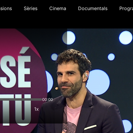
sions
Sèries
Cinema
Documentals
Progr
00:00
1x