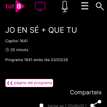
☰
JO EN SÉ + QUE TU
00:00
00:00
1x
Capítol 1641
🕓 35 minuts
Programa 1641 emès dia 03/03/26
❮❮ pàgina del programa
Comparteix
Iniciar en [
00:00:00
]