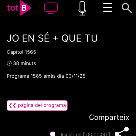
☰
JO EN SÉ + QUE TU
00:00
00:00
1x
Capítol 1565
🕓 38 minuts
Programa 1565 emès dia 03/11/25
❮❮ pàgina del programa
Comparteix
Iniciar en [
00:00:00
]