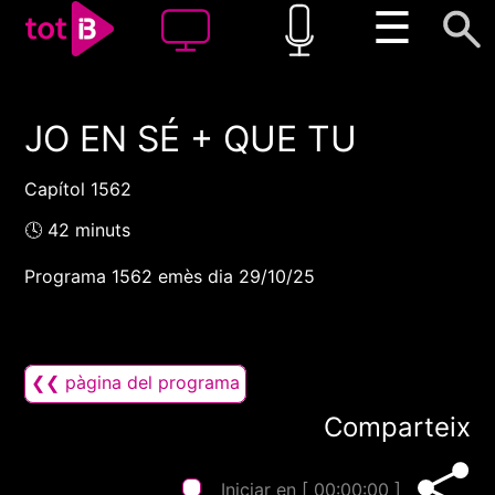
☰
JO EN SÉ + QUE TU
00:00
00:00
1x
Capítol 1562
🕓 42 minuts
Programa 1562 emès dia 29/10/25
❮❮ pàgina del programa
Comparteix
Iniciar en [
00:00:00
]