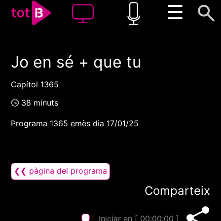
☰
Jo en sé + que tu
00:00
00:00
1x
Capítol 1365
🕓 38 minuts
Programa 1365 emès dia 17/01/25
❮❮ pàgina del programa
Comparteix
Iniciar en [
00:00:00
]