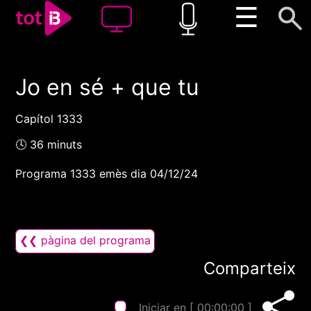
☰
Jo en sé + que tu
00:00
00:00
1x
Capítol 1333
🕓 36 minuts
Programa 1333 emès dia 04/12/24
❮❮ pàgina del programa
Comparteix
Iniciar en [
00:00:00
]