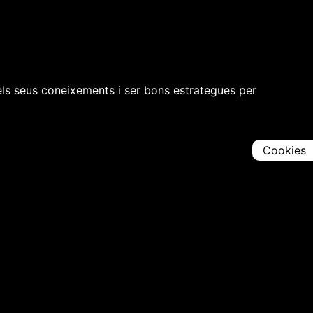
 els seus coneixements i ser bons estrategues per
Cookies
Comparteix
Iniciar en [
00:00:00
]