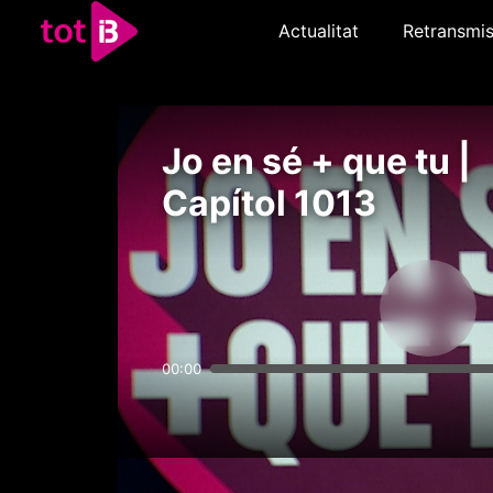
Actualitat
Retransmis
Jo en sé + que tu |
Capítol 1013
00:00