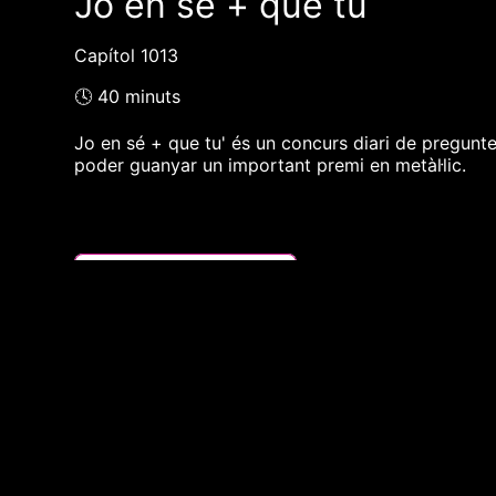
Jo en sé + que tu
Capítol 1013
🕓 40 minuts
Jo en sé + que tu' és un concurs diari de pregunt
poder guanyar un important premi en metàl·lic.
❮❮ pàgina del programa