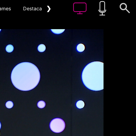
❯
ames
Destacat
Arxiu