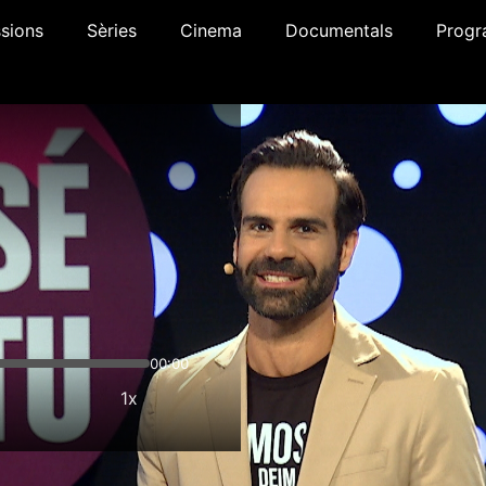
sions
Sèries
Cinema
Documentals
Progr
00:00
1x