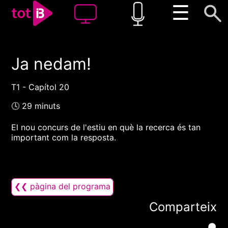
☰
Ja nedam!
00:00
00:00
1x
T1 - Capítol 20
🕓 29 minuts
El nou concurs de l'estiu en què la recerca és tan
important com la resposta.
❮❮ pàgina del programa
Comparteix