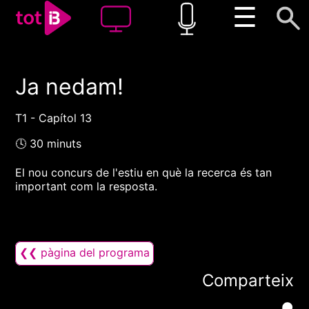
☰
Ja nedam!
00:00
00:00
1x
T1 - Capítol 13
🕓 30 minuts
El nou concurs de l'estiu en què la recerca és tan
important com la resposta.
❮❮ pàgina del programa
Comparteix