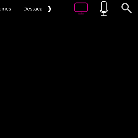
❯
ames
Destacat
Arxiu