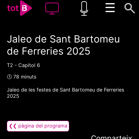
☰
Jaleo de Sant Bartomeu
00:00
00:00
de Ferreries 2025
1x
T2 - Capítol 6
🕓 78 minuts
Jaleo de les festes de Sant Bartomeu de Ferreries
2025
❮❮ pàgina del programa
Comparteix