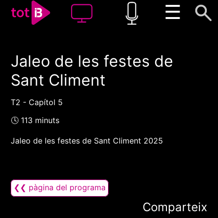
☰
Jaleo de les festes de
00:00
00:00
Sant Climent
1x
T2 - Capítol 5
🕓 113 minuts
Jaleo de les festes de Sant Climent 2025
❮❮ pàgina del programa
Comparteix