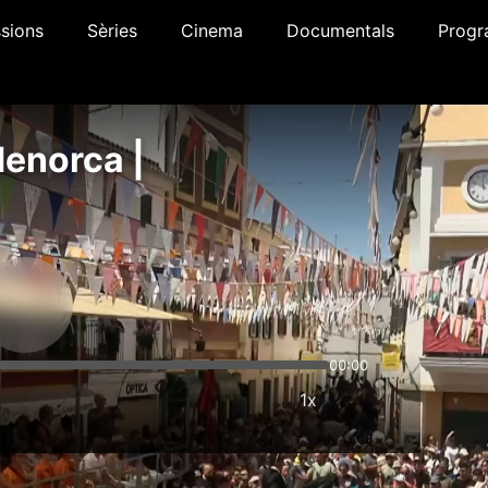
sions
Sèries
Cinema
Documentals
Progr
Menorca |
00:00
1x