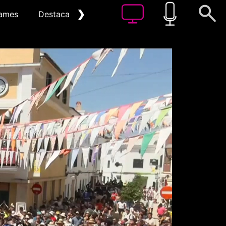
❯
ames
Destacat
Arxiu