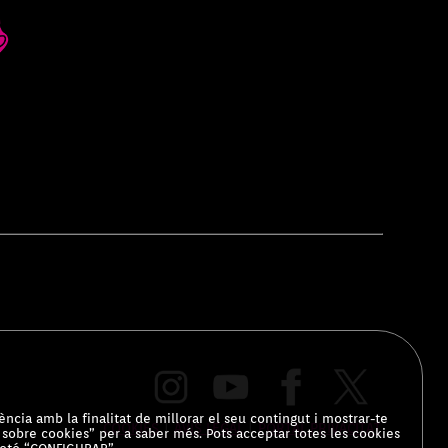
ència amb la finalitat de millorar el seu contingut i mostrar-te
COOKIES
|
AVÍS LEGAL
|
PORTAL PRIVACITAT
ó sobre cookies” per a saber més. Pots acceptar totes les cookies