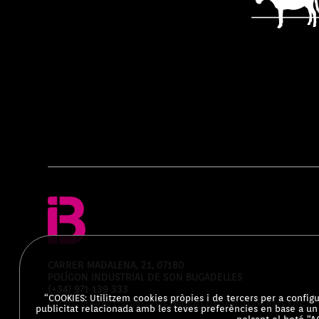
CARRER MADALENA, 21, 07180
POLÍGON INDUSTRIAL DE SON BUGADELLES
(+34) 971 139 333
“COOKIES: Utilitzem cookies pròpies i de tercers per a configur
© ENS PÚBLIC DE RADIOTELEVISIÓ DE LES ILLES BALEARS
publicitat relacionada amb les teves preferències en base a un 